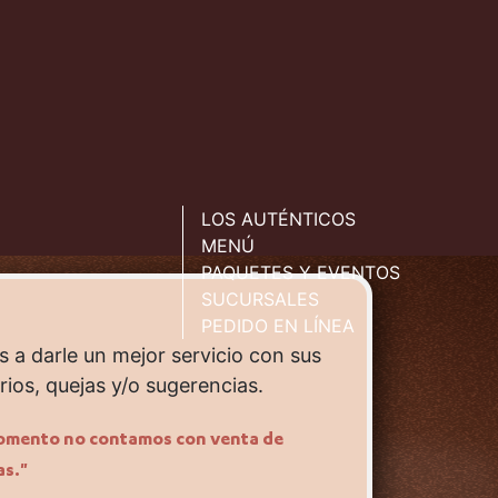
LOS AUTÉNTICOS
MENÚ
PAQUETES Y EVENTOS
SUCURSALES
PEDIDO EN LÍNEA
 a darle un mejor servicio con sus
ios, quejas y/o sugerencias.
omento no contamos con venta de
as."