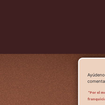
Ayúdenos
comentar
"Por el m
franquici